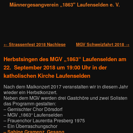
Männergesangverein „1863'' Laufenselden e. V.
Zum Inhalt wechseln
Zum sekundären Inhalt wechseln
Artikelnavigation
←
Strassenfest 2018 Nachlese
MGV Schweizfahrt 2018
→
Herbstsingen des MGV „1863“ Laufenselden am
22. September 2018 um 19:00 Uhr in der
katholischen Kirche Laufenselden
Nach dem Maikonzert 2017 veranstalten wir in diesem Jahr
wieder ein Herbstkonzert.
Neben dem MGV werden drei Gastchöre und zwei Solisten
das Programm gestalten:
– Gemischter Chor Dörsdorf
– MGV „1863“ Laufenselden
– Frauenchor Laurentia Presberg 1975
– Ein Überraschungschor
– Sabine Gramenz, Gesang